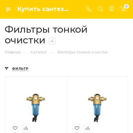
0
Купить сантехнику, системы отопление и водоснабжения оптом и в розницу в интернет-магазине elsen-opt.ru
Фильтры тонкой
очистки
4
—
—
Главная
Каталог
Фильтры тонкой очистки
ФИЛЬТР