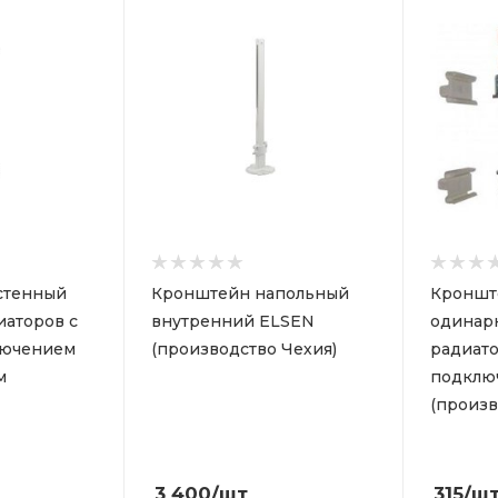
стенный
Кронштейн напольный
Кроншт
иаторов с
внутренний ELSEN
одинар
лючением
(производство Чехия)
радиато
м
подклю
(произв
3 400
/шт
315
/ш