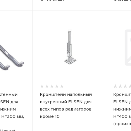
стенный
Кронштейн напольный
Кроншт
SEN для
внутренний ELSEN для
ELSEN д
 нижним
всех типов радиаторов
нижним
 Н=300 мм,
кроме 10
Н=400 м
(произв
 Чехия)