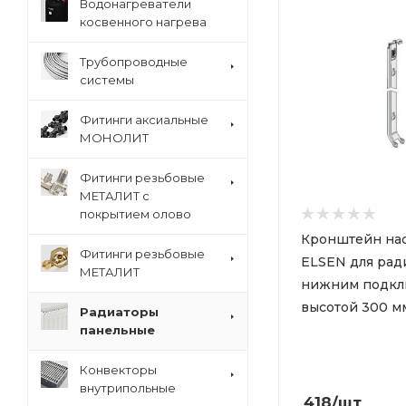
Водонагреватели
косвенного нагрева
Трубопроводные
системы
Фитинги аксиальные
МОНОЛИТ
Фитинги резьбовые
МЕТАЛИТ с
покрытием олово
Кронштейн на
Фитинги резьбовые
ELSEN для рад
МЕТАЛИТ
нижним подк
высотой 300 м
Радиаторы
панельные
Конвекторы
внутрипольные
418
/шт