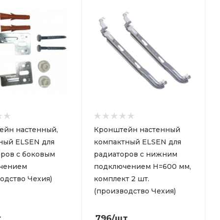
ейн настенный,
Кронштейн настенный
ный ELSEN для
компактный ELSEN для
ров с боковым
радиаторов с нижним
чением
подключением Н=600 мм,
одство Чехия)
комплект 2 шт.
(производство Чехия)
т
796
/шт