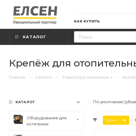
КАК КУПИТЬ
КАТАЛОГ
Крепёж для отопительн
—
—
—
Главная
Каталог
Радиаторы панельные
Крепё
По умолчанию (убы
КАТАЛОГ
Оборудование для
Цена
котельных