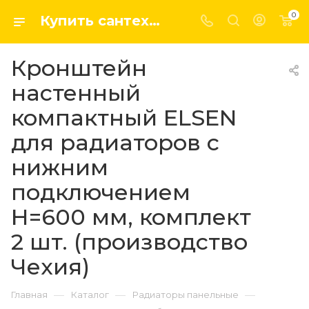
0
Купить сантехнику, системы отопление и водоснабжения оптом и в розницу в интернет-магазине elsen-opt.ru
Кронштейн
настенный
компактный ELSEN
для радиаторов с
нижним
подключением
Н=600 мм, комплект
2 шт. (производство
Чехия)
—
—
—
Главная
Каталог
Радиаторы панельные