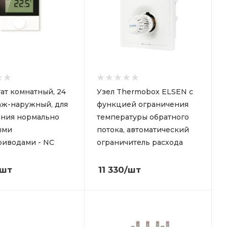
ат комнатный, 24
Узел Thermobox ELSEN с
аж-наружный, для
функцией ограничения
ения нормально
температуры обратного
ыми
потока, автоматический
риводами - NC
ограничитель расхода
/шт
11 330
/шт