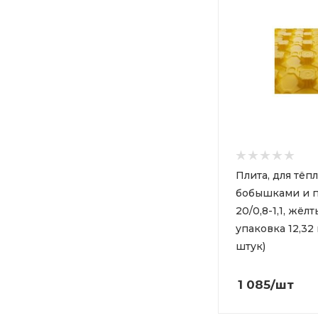
Плита, для тёпл
бобышками и п
20/0,8-1,1, жёлт
упаковка 12,32 
штук)
1 085
/шт