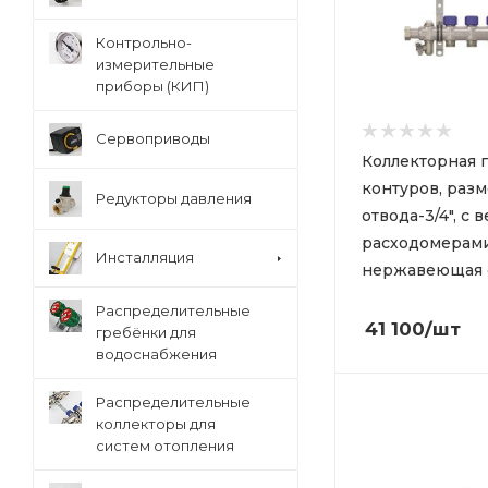
Контрольно-
измерительные
приборы (КИП)
Сервоприводы
Коллекторная гр
контуров, раз
Редукторы давления
отвода-3/4", с 
расходомерами
Инсталляция
нержавеющая 
Распределительные
41 100
/шт
гребёнки для
водоснабжения
Распределительные
коллекторы для
систем отопления