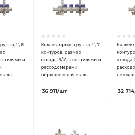
уппа, 1", 8
Коллекторная группа, 1", 7
Коллекто
мер
контуров, размер
контуро
вентилями и
отвода-3/4", с вентилями и
отвода-
,
расходомерами,
расход
сталь
нержавеющая сталь
нержав
36 911
/шт
32 714