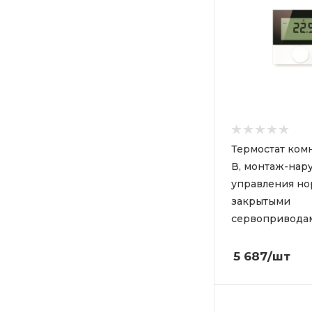
Термостат ком
В, монтаж-нар
управления но
закрытыми
сервоприводам
5 687
/шт