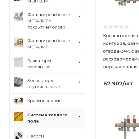
МОНОЛИТ
Фитинги резьбовые
МЕТАЛИТ с
покрытием олово
Коллекторная гр
Фитинги резьбовые
контуров, раз
МЕТАЛИТ
отвода-3/4", с 
расходомерами
Радиаторы
нержавеющая 
панельные
Конвекторы
57 907
/шт
внутрипольные
Краны шаровые
Система теплого
пола
Насосы