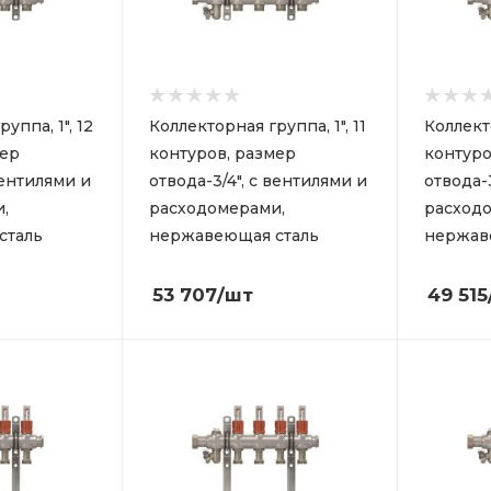
уппа, 1", 12
Коллекторная группа, 1", 11
Коллекто
мер
контуров, размер
контуро
вентилями и
отвода-3/4", с вентилями и
отвода-
,
расходомерами,
расход
сталь
нержавеющая сталь
нержав
53 707
/шт
49 515