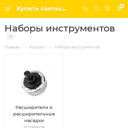
0
Купить сантехнику, системы отопление и водоснабжения оптом и в розницу в интернет-магазине elsen-opt.ru
Наборы инструментов
22
—
—
Главная
Каталог
Наборы инструментов
Расширители и
расширительные
насадки
13 товаров