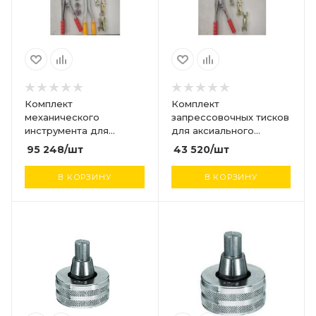
Комплект
Комплект
механического
запрессовочных тисков
инструмента для
для аксиального
аксильной системы в
инструмента ( D
95 248
/шт
43 520
/шт
комплекте
16,20,25)
расширитель , насадки
В КОРЗИНУ
В КОРЗИНУ
для расширителя D20 ,
D25 , D32;
запрессовщик - тиски