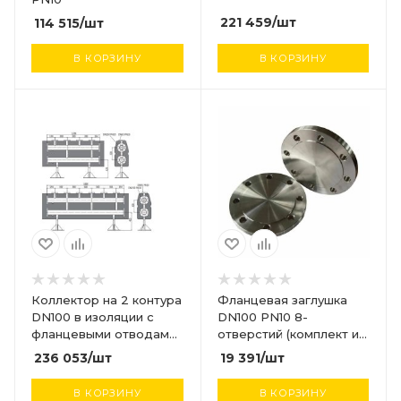
221 459
/шт
114 515
/шт
В КОРЗИНУ
В КОРЗИНУ
Коллектор на 2 контура
Фланцевая заглушка
DN100 в изоляции с
DN100 PN10 8-
фланцевыми отводами
отверстий (комплект из
DN50 PN10
2-х штук)
236 053
/шт
19 391
/шт
В КОРЗИНУ
В КОРЗИНУ