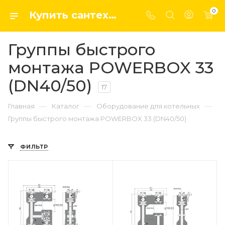
0
Купить сантехнику, системы отопление и водоснабжения оптом и в розницу в интернет-магазине elsen-opt.ru
Группы быстрого
монтажа POWERBOX 33
(DN40/50)
17
—
—
—
Главная
Каталог
Оборудование для котельных
Группы быстрого монтажа POWERBOX 33 (DN40/50)
ФИЛЬТР