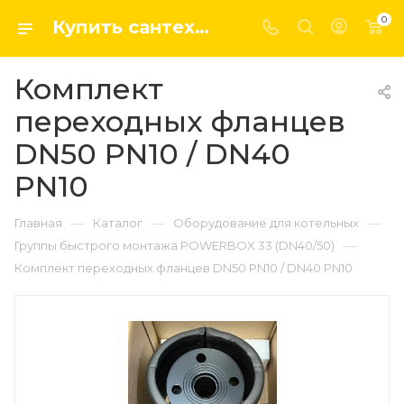
0
Купить сантехнику, системы отопление и водоснабжения оптом и в розницу в интернет-магазине elsen-opt.ru
Комплект
переходных фланцев
DN50 PN10 / DN40
PN10
—
—
—
Главная
Каталог
Оборудование для котельных
—
Группы быстрого монтажа POWERBOX 33 (DN40/50)
Комплект переходных фланцев DN50 PN10 / DN40 PN10