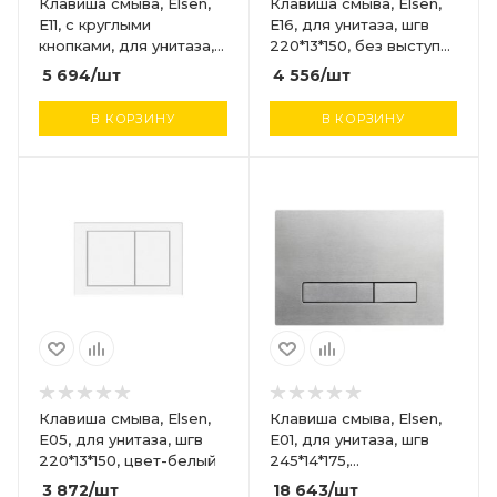
Клавиша смыва, Elsen,
Клавиша смыва, Elsen,
E11, с круглыми
E16, для унитаза, шгв
кнопками, для унитаза,
220*13*150, без выступа
шгв 220*13*150, цвет-
кнопки, цвет-белый
5 694
/шт
4 556
/шт
хром сатинированный
В КОРЗИНУ
В КОРЗИНУ
Клавиша смыва, Elsen,
Клавиша смыва, Elsen,
E05, для унитаза, шгв
E01, для унитаза, шгв
220*13*150, цвет-белый
245*14*175,
нержавеющая сталь,
3 872
/шт
18 643
/шт