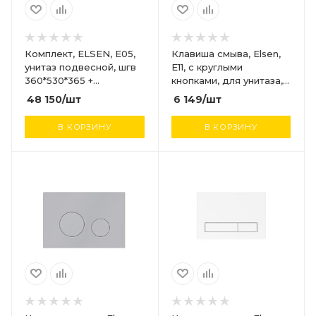
Комплект, ELSEN, E05,
Клавиша смыва, Elsen,
унитаз подвесной, шгв
E11, с круглыми
360*530*365 +
кнопками, для унитаза,
инсталляция + клавиша
шгв 220*13*150, цвет-
48 150
/шт
6 149
/шт
смыва, цвет унитаза-
черный матовый
белый, цвет клавиши-
В КОРЗИНУ
В КОРЗИНУ
белый