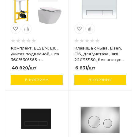
Комплект, ELSEN, E16,
Клавиша смыва, Elsen,
унитаз подвесной, шгв
E16, для унитаза, шгв
360*530*365 +
220*13*150, без выступа
инсталляция + клавиша
кнопки, цвет-хром
48 820
/шт
6 831
/шт
смыва, цвет унитаза-
белый, цвет клавиши-
В КОРЗИНУ
В КОРЗИНУ
белый