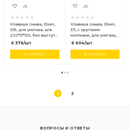
Клавиша смыва, Elsen,
Клавиша смыва, Elsen,
E16, для унитаза, шгв
E11, с круглыми
220*13*150, без выступа
кнопками, для унитаза,
кнопки, цвет-черный
шгв 220*13*150, цвет-
6 376
/шт
6 604
/шт
матовый
хром
В КОРЗИНУ
В КОРЗИНУ
1
2
ВОПРОСЫ И ОТВЕТЫ