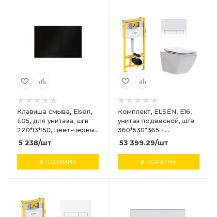
Клавиша смыва, Elsen,
Комплект, ELSEN, E16,
E05, для унитаза, шгв
унитаз подвесной, шгв
220*13*150, цвет-черный
360*530*365 +
матовый
инсталляция + клавиша
5 238
/шт
53 399.29
/шт
смыва, цвет унитаза-
белый, цвет клавиши-
В КОРЗИНУ
В КОРЗИНУ
хром