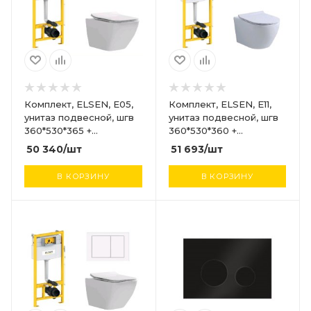
Комплект, ELSEN, E05,
Комплект, ELSEN, E11,
унитаз подвесной, шгв
унитаз подвесной, шгв
360*530*365 +
360*530*360 +
инсталляция + клавиша
инсталляция + клавиша
50 340
/шт
51 693
/шт
смыва, цвет унитаза-
смыва, цвет унитаза-
белый, цвет клавиши-
белый, цвет клавиши-
В КОРЗИНУ
В КОРЗИНУ
хром
черный матовый