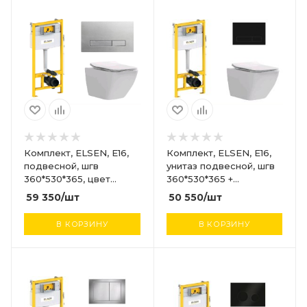
Комплект, ELSEN, E16,
Комплект, ELSEN, E16,
подвесной, шгв
унитаз подвесной, шгв
360*530*365, цвет
360*530*365 +
унитаза-белый, цвет
инсталляция + клавиша
59 350
/шт
50 550
/шт
сиденья-белый, цвет
смыва, цвет унитаза-
клавиши-сталь
белый, цвет клавиши-
В КОРЗИНУ
В КОРЗИНУ
черный матовый