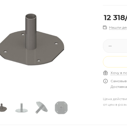
12 318
Нашли де
Хочу в п
Самовыво
Доставка 
Цена действи
от цен в роз