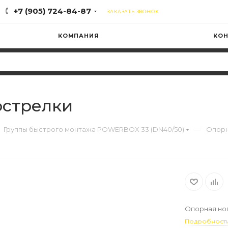
+7 (905) 724-84-87
ЗАКАЗАТЬ ЗВОНОК
КОМПАНИЯ
КОН
острелки
—
Группы быстрого монтажа POWERBOX 33 (DN40/50)
Опорн
Опорная ног
Подробност