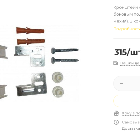
Кронштейн н
боковым под
Чехия). В ко
мм, дюбели 
Подробност
315
/ш
Нашли де
Хочу в п
Самовыво
Доставка 