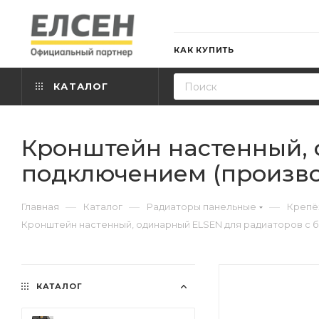
КАК КУПИТЬ
КАТАЛОГ
Кронштейн настенный, 
подключением (произво
—
—
—
Главная
Каталог
Радиаторы панельные
Крепё
Кронштейн настенный, одинарный ELSEN для радиаторов с 
КАТАЛОГ