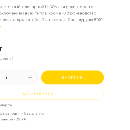
астенный, одинарный ELSEN для радиаторов с
ключением всех типов, кроме 10 (производство
мплекте: кронштейн - 2 шт, опора - 2 шт, шурупы 8*60
Ø10 мм
и
т
шевле?
В КОРЗИНУ
КУПИТЬ В 1 КЛИК
одарок
з сегодня - бесплатно
завтра - 390 ₽