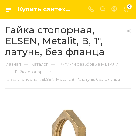
0
Купить сантехнику, системы отопление и водоснабжения оптом и в розницу в интернет-магазине elsen-opt.ru
Гайка стопорная,
ELSEN, Metalit, В, 1",
латунь, без фланца
—
—
Главная
Каталог
Фитинги резьбовые МЕТАЛИТ
—
—
Гайки стопорные
Гайка стопорная, ELSEN, Metalit, В, 1", латунь, без фланца