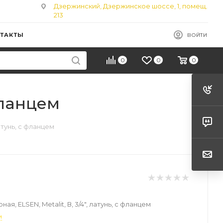
Дзержинский, Дзержинское шоссе, 1, помещ.
213
ТАКТЫ
ВОЙТИ
0
0
0
 фланцем
латунь, с фланцем
ая, ELSEN, Metalit, В, 3/4", латунь, с фланцем
и