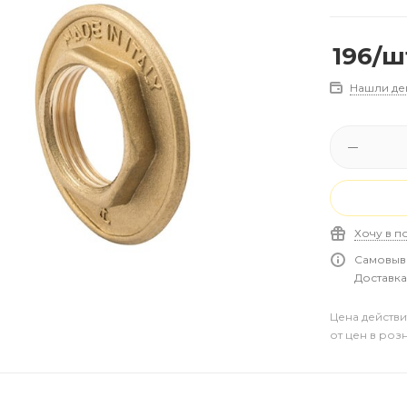
196
/ш
Нашли де
Хочу в п
Самовыво
Доставка 
Цена действи
от цен в роз