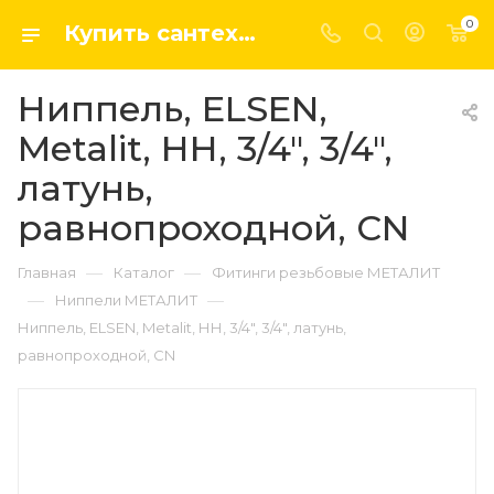
0
Купить сантехнику, системы отопление и водоснабжения оптом и в розницу в интернет-магазине elsen-opt.ru
Ниппель, ELSEN,
Metalit, НН, 3/4", 3/4",
латунь,
равнопроходной, CN
—
—
Главная
Каталог
Фитинги резьбовые МЕТАЛИТ
—
—
Ниппели МЕТАЛИТ
Ниппель, ELSEN, Metalit, НН, 3/4", 3/4", латунь,
равнопроходной, CN