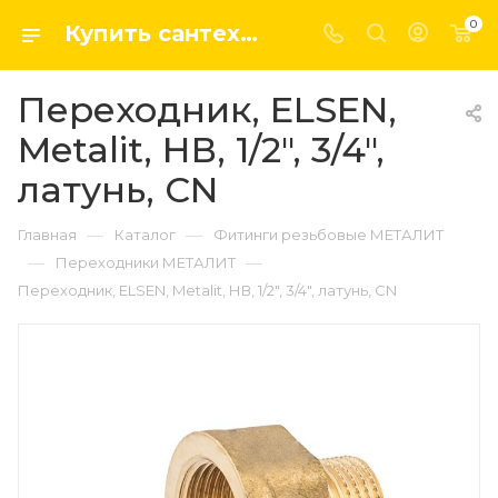
0
Купить сантехнику, системы отопление и водоснабжения оптом и в розницу в интернет-магазине elsen-opt.ru
Переходник, ELSEN,
Metalit, НВ, 1/2", 3/4",
латунь, CN
—
—
Главная
Каталог
Фитинги резьбовые МЕТАЛИТ
—
—
Переходники МЕТАЛИТ
Переходник, ELSEN, Metalit, НВ, 1/2", 3/4", латунь, CN