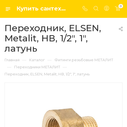
0
Купить сантехнику, системы отопление и водоснабжения оптом и в розницу в интернет-магазине elsen-opt.ru
Переходник, ELSEN,
Metalit, НВ, 1/2", 1",
латунь
—
—
Главная
Каталог
Фитинги резьбовые МЕТАЛИТ
—
—
Переходники МЕТАЛИТ
Переходник, ELSEN, Metalit, НВ, 1/2", 1", латунь