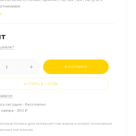
лотнением
и
шт
шевле?
В КОРЗИНУ
КУПИТЬ В 1 КЛИК
одарок
з сегодня - бесплатно
завтра - 390 ₽
тельна только для интернет-магазина и может отличаться
ничных магазинах