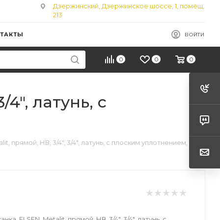
Дзержинский, Дзержинское шоссе, 1, помещ.
213
ТАКТЫ
ВОЙТИ
0
0
0
/4", латунь, с
it, прямой, НВ, 3/4", 3/4", латунь, с плоским уплотнением, CN
ка, ELSEN, Metalit, прямой, НВ, 3/4", 3/4", латунь, с