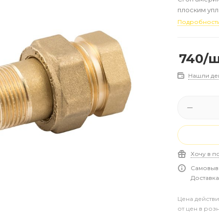
плоским уп
Подробност
740
/
Нашли де
Хочу в п
Самовыво
Доставка 
Цена действи
от цен в роз