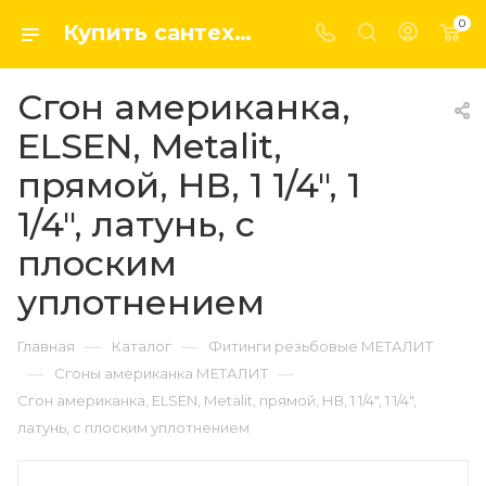
0
Купить сантехнику, системы отопление и водоснабжения оптом и в розницу в интернет-магазине elsen-opt.ru
Сгон американка,
ELSEN, Metalit,
прямой, НВ, 1 1/4", 1
1/4", латунь, с
плоским
уплотнением
—
—
Главная
Каталог
Фитинги резьбовые МЕТАЛИТ
—
—
Сгоны американка МЕТАЛИТ
Сгон американка, ELSEN, Metalit, прямой, НВ, 1 1/4", 1 1/4",
латунь, с плоским уплотнением