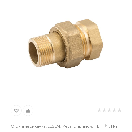
Сгон американка, ELSEN, Metalit, прямой, НВ, 1 1/4", 1 1/4",