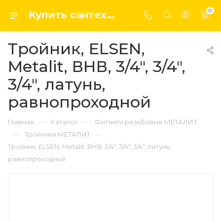
0
Купить сантехнику, системы отопление и водоснабжения оптом и в розницу в интернет-магазине elsen-opt.ru
Тройник, ELSEN,
Metalit, ВНВ, 3/4", 3/4",
3/4", латунь,
равнопроходной
—
—
Главная
Каталог
Фитинги резьбовые МЕТАЛИТ
—
—
Тройники МЕТАЛИТ
Тройник, ELSEN, Metalit, ВНВ, 3/4", 3/4", 3/4", латунь,
равнопроходной