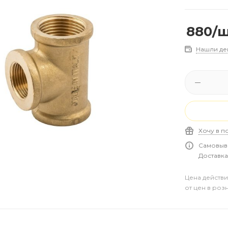
880
/
Нашли де
Хочу в п
Самовыво
Доставка 
Цена действи
от цен в роз