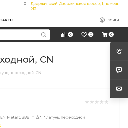
Дзержинский, Дзержинское шоссе, 1, помещ.
213
ТАКТЫ
ВОЙТИ
0
0
0
реходной, CN
, латунь, переходной, CN
N, Metalit, ВВВ, 1", 1/2", 1", латунь, переходной
и