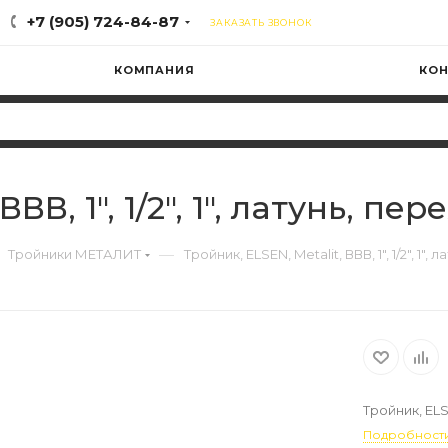
+7 (905) 724-84-87
ЗАКАЗАТЬ ЗВОНОК
КОМПАНИЯ
КОН
ВВ, 1", 1/2", 1", латунь, пе
—
Тройники МЕТАЛИТ
Тройник, ELSEN, Metalit, ВВВ, 1", 1/2", 1"
Тройник, ELSE
Подробност