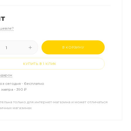
шт
шевле?
В КОРЗИНУ
КУПИТЬ В 1 КЛИК
одарок
з сегодня - бесплатно
завтра - 390 ₽
тельна только для интернет-магазина и может отличаться
ничных магазинах