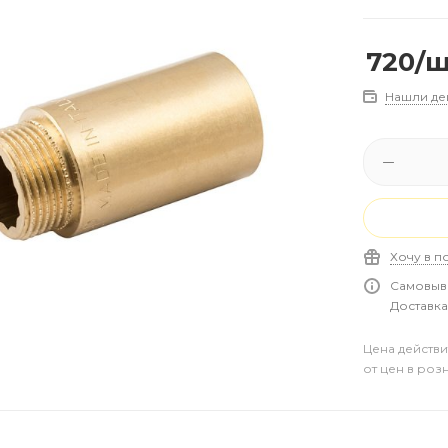
720
/
Нашли де
Хочу в п
Самовыво
Доставка 
Цена действи
от цен в роз