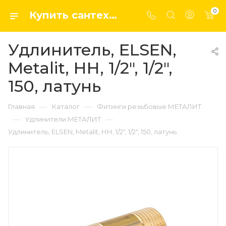
0
Купить сантехнику, системы отопление и водоснабжения оптом и в розницу в интернет-магазине elsen-opt.ru
Удлинитель, ELSEN,
Metalit, НН, 1/2", 1/2",
150, латунь
—
—
Главная
Каталог
Фитинги резьбовые МЕТАЛИТ
—
—
Удлинители МЕТАЛИТ
Удлинитель, ELSEN, Metalit, НН, 1/2", 1/2", 150, латунь