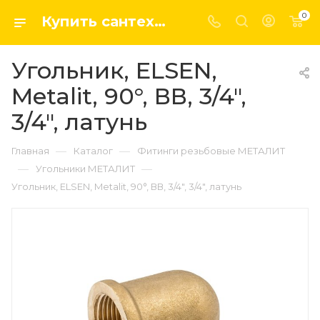
0
Купить сантехнику, системы отопление и водоснабжения оптом и в розницу в интернет-магазине elsen-opt.ru
Угольник, ELSEN,
Metalit, 90°, ВВ, 3/4",
3/4", латунь
—
—
Главная
Каталог
Фитинги резьбовые МЕТАЛИТ
—
—
Угольники МЕТАЛИТ
Угольник, ELSEN, Metalit, 90°, ВВ, 3/4", 3/4", латунь