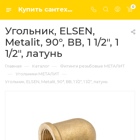
0
Купить сантехнику, системы отопление и водоснабжения оптом и в розницу в интернет-магазине elsen-opt.ru
Угольник, ELSEN,
Metalit, 90°, ВВ, 1 1/2", 1
1/2", латунь
—
—
Главная
Каталог
Фитинги резьбовые МЕТАЛИТ
—
—
Угольники МЕТАЛИТ
Угольник, ELSEN, Metalit, 90°, ВВ, 1 1/2", 1 1/2", латунь