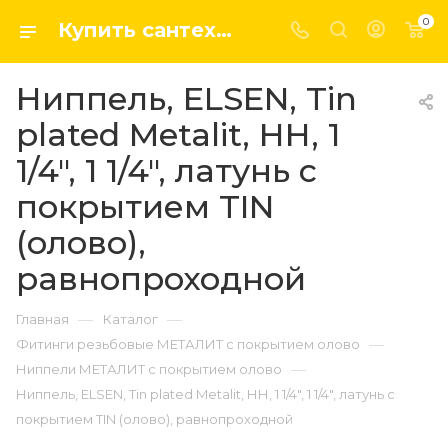
0
Купить сантехнику, системы отопление и водоснабжения оптом и в розницу в интернет-магазине elsen-opt.ru
Ниппель, ELSEN, Tin
plated Metalit, НН, 1
1/4", 1 1/4", латунь с
покрытием TIN
(олово),
равнопроходной
—
—
Главная
Каталог
—
Фитинги резьбовые МЕТАЛИТ с покрытием олово
—
Ниппели МЕТАЛИТ с покрытием олово
Ниппель, ELSEN, Tin plated Metalit, НН, 1 1/4", 1 1/4", латунь с
покрытием TIN (олово), равнопроходной