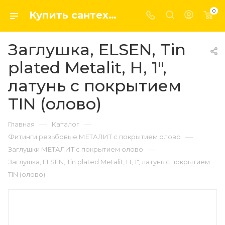
0
Купить сантехнику, системы отопление и водоснабжения оптом и в розницу в интернет-магазине elsen-opt.ru
Заглушка, ELSEN, Tin
plated Metalit, Н, 1",
латунь с покрытием
TIN (олово)
—
—
Главная
Каталог
—
Фитинги резьбовые МЕТАЛИТ с покрытием олово
—
Заглушки МЕТАЛИТ с покрытием олово
Заглушка, ELSEN, Tin plated Metalit, Н, 1", латунь с покрытием
TIN (олово)