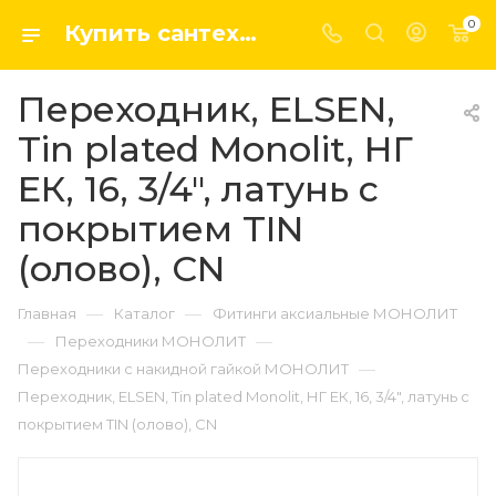
0
Купить сантехнику, системы отопление и водоснабжения оптом и в розницу в интернет-магазине elsen-opt.ru
Переходник, ELSEN,
Tin plated Monolit, НГ
ЕК, 16, 3/4", латунь с
покрытием TIN
(олово), CN
—
—
Главная
Каталог
Фитинги аксиальные МОНОЛИТ
—
—
Переходники МОНОЛИТ
—
Переходники с накидной гайкой МОНОЛИТ
Переходник, ELSEN, Tin plated Monolit, НГ ЕК, 16, 3/4", латунь с
покрытием TIN (олово), CN