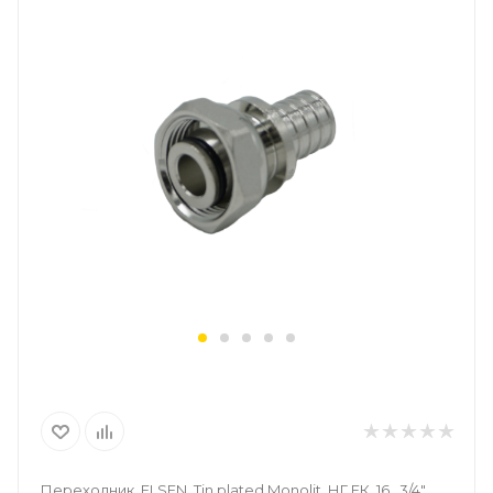
Переходник, ELSEN, Tin plated Monolit, НГ ЕК, 16, 3/4",