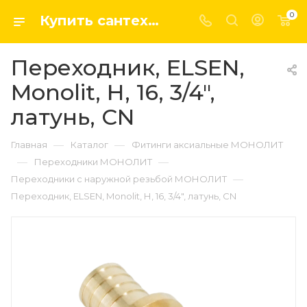
0
Купить сантехнику, системы отопление и водоснабжения оптом и в розницу в интернет-магазине elsen-opt.ru
Переходник, ELSEN,
Monolit, Н, 16, 3/4",
латунь, CN
—
—
Главная
Каталог
Фитинги аксиальные МОНОЛИТ
—
—
Переходники МОНОЛИТ
—
Переходники с наружной резьбой МОНОЛИТ
Переходник, ELSEN, Monolit, Н, 16, 3/4", латунь, CN