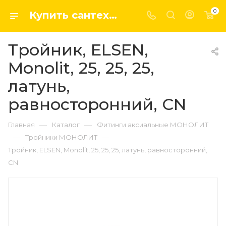
0
Купить сантехнику, системы отопление и водоснабжения оптом и в розницу в интернет-магазине elsen-opt.ru
Тройник, ELSEN,
Monolit, 25, 25, 25,
латунь,
равносторонний, CN
—
—
Главная
Каталог
Фитинги аксиальные МОНОЛИТ
—
—
Тройники МОНОЛИТ
Тройник, ELSEN, Monolit, 25, 25, 25, латунь, равносторонний,
CN