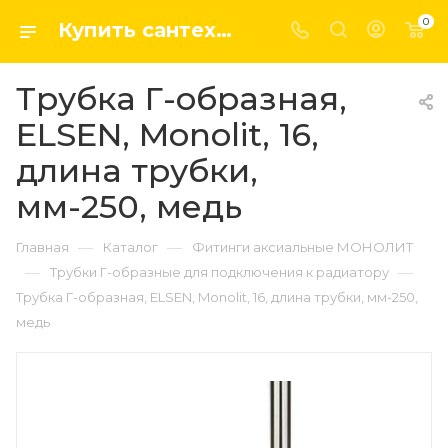
0
Купить сантехнику, системы отопление и водоснабжения оптом и в розницу в интернет-магазине elsen-opt.ru
Трубка Г-образная,
ELSEN, Monolit, 16,
длина трубки,
мм-250, медь
—
—
Главная
Каталог
Фитинги аксиальные МОНОЛИТ
—
—
Трубки Г-образные для подключения к радиатору
Трубка Г-образная, ELSEN, Monolit, 16, длина трубки, мм-250,
медь