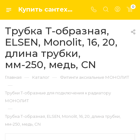
0
Купить сантехнику, системы отопление и водоснабжения оптом и в розницу в интернет-магазине elsen-opt.ru
Трубка T-образная,
ELSEN, Monolit, 16, 20,
длина трубки,
мм-250, медь, CN
—
—
Главная
Каталог
Фитинги аксиальные МОНОЛИТ
—
Трубки T-образные для подключения к радиатору
МОНОЛИТ
—
Трубка T-образная, ELSEN, Monolit, 16, 20, длина трубки,
мм-250, медь, CN