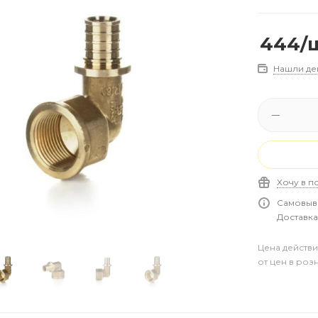
444
/
Нашли де
Хочу в п
Самовыво
Доставка 
Цена действи
от цен в роз