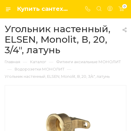
0
Купить сантехнику, системы отопление и водоснабжения оптом и в розницу в интернет-магазине elsen-opt.ru
Угольник настенный,
ELSEN, Monolit, В, 20,
3/4", латунь
—
—
Главная
Каталог
Фитинги аксиальные МОНОЛИТ
—
—
Водорозетки МОНОЛИТ
Угольник настенный, ELSEN, Monolit, В, 20, 3/4", латунь