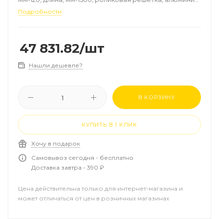
цвет-RAL 8017, рамка-алюминий, цвет рамки-RAL 8017
Подробности
47 831.82
/шт
Нашли дешевле?
В КОРЗИНУ
КУПИТЬ В 1 КЛИК
Хочу в подарок
Самовывоз сегодня - бесплатно
Доставка завтра - 390 ₽
Цена действительна только для интернет-магазина и
может отличаться от цен в розничных магазинах