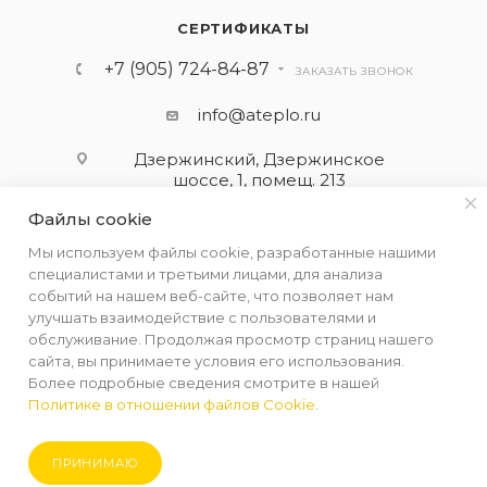
СЕРТИФИКАТЫ
+7 (905) 724-84-87
ЗАКАЗАТЬ ЗВОНОК
info@ateplo.ru
Дзержинский, Дзержинское
шоссе, 1, помещ. 213
Файлы cookie
ПОДПИСАТЬСЯ НА РАССЫЛКУ
Мы используем файлы cookie, разработанные нашими
специалистами и третьими лицами, для анализа
событий на нашем веб-сайте, что позволяет нам
ПОЛИТИКА КОНФИДЕНЦИАЛЬНОСТИ
улучшать взаимодействие с пользователями и
обслуживание. Продолжая просмотр страниц нашего
сайта, вы принимаете условия его использования.
Более подробные сведения смотрите в нашей
Политике в отношении файлов Cookie
.
2026 © ООО "АЛЬФА-ТЕРМ КОМПЛЕКТ"
ПРИНИМАЮ