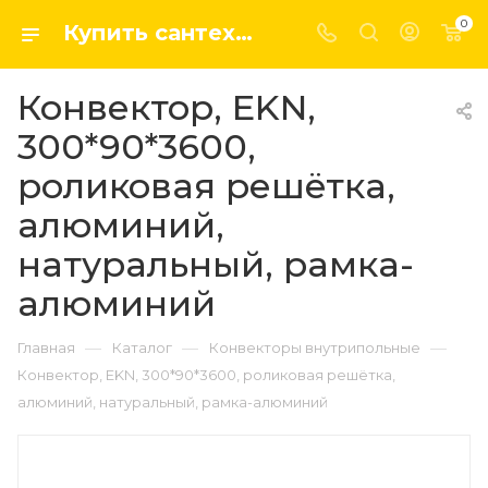
0
Купить сантехнику, системы отопление и водоснабжения оптом и в розницу в интернет-магазине elsen-opt.ru
Конвектор, EKN,
300*90*3600,
роликовая решётка,
алюминий,
натуральный, рамка-
алюминий
—
—
—
Главная
Каталог
Конвекторы внутрипольные
Конвектор, EKN, 300*90*3600, роликовая решётка,
алюминий, натуральный, рамка-алюминий