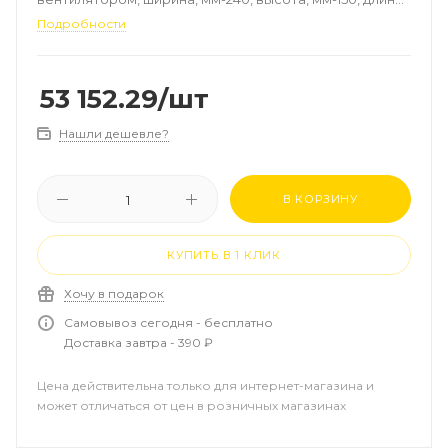
мм-1000, регулирование-плавное, роликовая
Подробности
решётка, алюминий, цвет-натуральный, рамка-
алюминий, EC-двигатель 24 В, кол-во оборотов
вентилятора, %-60/80/100, мощность, Вт
53 152.29
/шт
(90/70/20°C)-1204/1630/2099
Нашли дешевле?
В КОРЗИНУ
КУПИТЬ В 1 КЛИК
Хочу в подарок
Самовывоз сегодня - бесплатно
Доставка завтра - 390 ₽
Цена действительна только для интернет-магазина и
может отличаться от цен в розничных магазинах