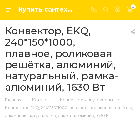
0
Купить сантехнику, системы отопление и водоснабжения оптом и в розницу в интернет-магазине elsen-opt.ru
Конвектор, EKQ,
240*150*1000,
плавное, роликовая
решётка, алюминий,
натуральный, рамка-
алюминий, 1630 Вт
—
—
—
Главная
Каталог
Конвекторы внутрипольные
Конвектор, EKQ, 240*150*1000, плавное, роликовая решётка,
алюминий, натуральный, рамка-алюминий, 1630 Вт