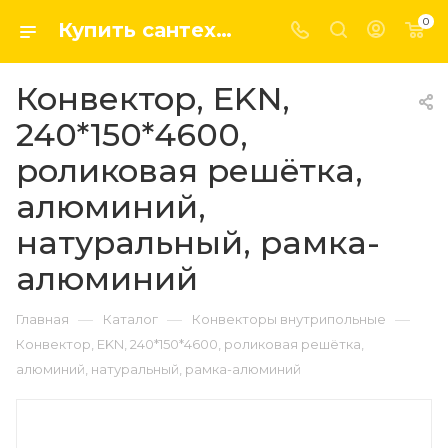
0
Купить сантехнику, системы отопление и водоснабжения оптом и в розницу в интернет-магазине elsen-opt.ru
Конвектор, EKN,
240*150*4600,
роликовая решётка,
алюминий,
натуральный, рамка-
алюминий
—
—
—
Главная
Каталог
Конвекторы внутрипольные
Конвектор, EKN, 240*150*4600, роликовая решётка,
алюминий, натуральный, рамка-алюминий