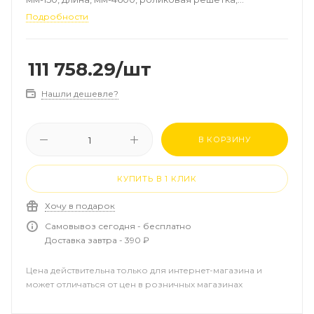
алюминий, цвет-натуральный, рамка-алюминий
Подробности
111 758.29
/шт
Нашли дешевле?
В КОРЗИНУ
КУПИТЬ В 1 КЛИК
Хочу в подарок
Самовывоз сегодня - бесплатно
Доставка завтра - 390 ₽
Цена действительна только для интернет-магазина и
может отличаться от цен в розничных магазинах