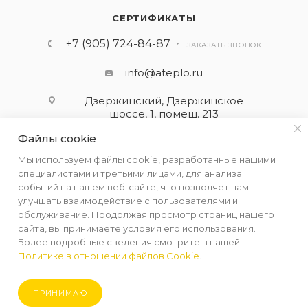
СЕРТИФИКАТЫ
+7 (905) 724-84-87
ЗАКАЗАТЬ ЗВОНОК
info@ateplo.ru
Дзержинский, Дзержинское
шоссе, 1, помещ. 213
Файлы cookie
ПОДПИСАТЬСЯ НА РАССЫЛКУ
Мы используем файлы cookie, разработанные нашими
специалистами и третьими лицами, для анализа
событий на нашем веб-сайте, что позволяет нам
ПОЛИТИКА КОНФИДЕНЦИАЛЬНОСТИ
улучшать взаимодействие с пользователями и
обслуживание. Продолжая просмотр страниц нашего
сайта, вы принимаете условия его использования.
Более подробные сведения смотрите в нашей
Политике в отношении файлов Cookie
.
2026 © ООО "АЛЬФА-ТЕРМ КОМПЛЕКТ"
ПРИНИМАЮ