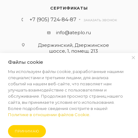
СЕРТИФИКАТЫ
+7 (905) 724-84-87
ЗАКАЗАТЬ ЗВОНОК
info@ateplo.ru
Дзержинский, Дзержинское
шоссе, 1, помещ. 213
Файлы cookie
ПОДПИСАТЬСЯ НА РАССЫЛКУ
Мы используем файлы cookie, разработанные нашими
специалистами и третьими лицами, для анализа
событий на нашем веб-сайте, что позволяет нам
ПОЛИТИКА КОНФИДЕНЦИАЛЬНОСТИ
улучшать взаимодействие с пользователями и
обслуживание. Продолжая просмотр страниц нашего
сайта, вы принимаете условия его использования.
Более подробные сведения смотрите в нашей
Политике в отношении файлов Cookie
.
2026 © ООО "АЛЬФА-ТЕРМ КОМПЛЕКТ"
ПРИНИМАЮ