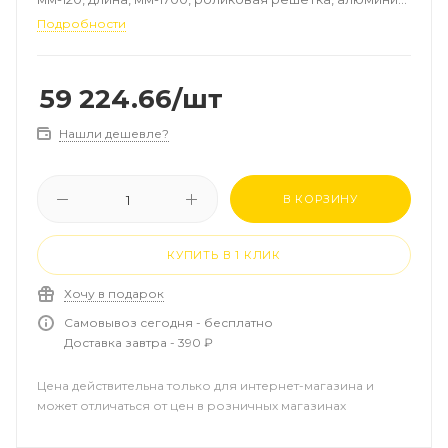
цвет-натуральный, рамка-алюминий, мощность, Вт
Подробности
(90/70/20°C)-1276
59 224.66
/шт
Нашли дешевле?
В КОРЗИНУ
КУПИТЬ В 1 КЛИК
Хочу в подарок
Самовывоз сегодня - бесплатно
Доставка завтра - 390 ₽
Цена действительна только для интернет-магазина и
может отличаться от цен в розничных магазинах