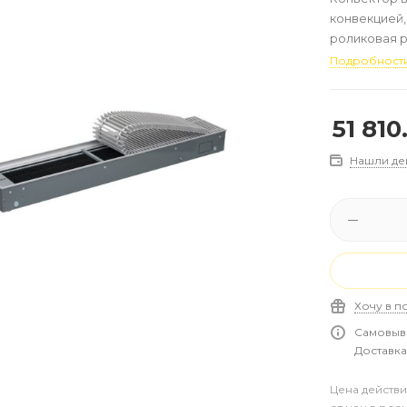
конвекцией, 
роликовая р
алюминий, мо
Подробност
51 810
Нашли де
Хочу в п
Самовыво
Доставка 
Цена действи