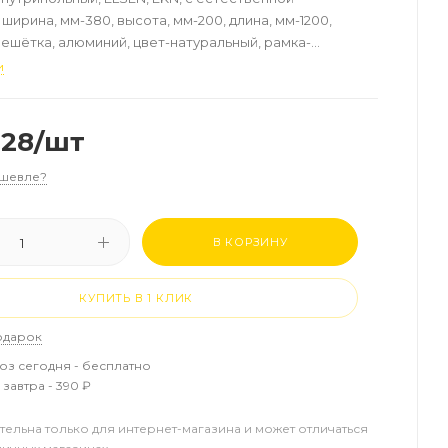
ширина, мм-380, высота, мм-200, длина, мм-1200,
ешётка, алюминий, цвет-натуральный, рамка-
щность, Вт (90/70/20°C)-1441
и
.28
/шт
шевле?
В КОРЗИНУ
КУПИТЬ В 1 КЛИК
одарок
з сегодня - бесплатно
завтра - 390 ₽
тельна только для интернет-магазина и может отличаться