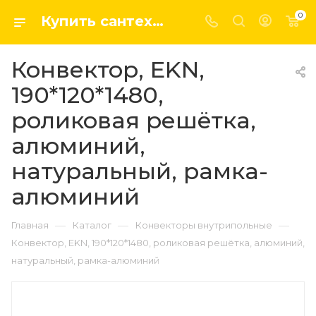
0
Купить сантехнику, системы отопление и водоснабжения оптом и в розницу в интернет-магазине elsen-opt.ru
Конвектор, EKN,
190*120*1480,
роликовая решётка,
алюминий,
натуральный, рамка-
алюминий
—
—
—
Главная
Каталог
Конвекторы внутрипольные
Конвектор, EKN, 190*120*1480, роликовая решётка, алюминий,
натуральный, рамка-алюминий