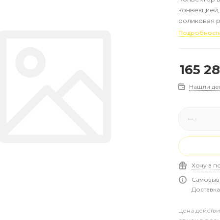
конвекцией, 
роликовая р
алюминий, м
Подробност
165 28
Нашли де
Хочу в п
Самовыво
Доставка 
Цена действи