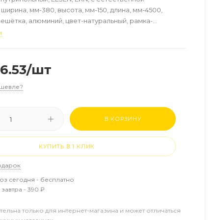
ширина, мм-380, высота, мм-150, длина, мм-4500,
ешётка, алюминий, цвет-натуральный, рамка-
ощность, Вт (90/70/20°C)-4468
и
6.53
/шт
шевле?
В КОРЗИНУ
КУПИТЬ В 1 КЛИК
одарок
з сегодня - бесплатно
завтра - 390 ₽
тельна только для интернет-магазина и может отличаться