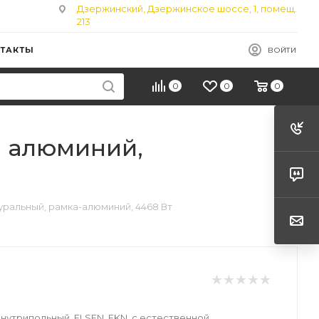
Дзержинский, Дзержинское шоссе, 1, помещ.
213
ТАКТЫ
ВОЙТИ
0
0
0
, алюминий,
туральный, рамка-алюминий, 4468 Вт
нутрипольный, ELSEN, EKN, с естественной