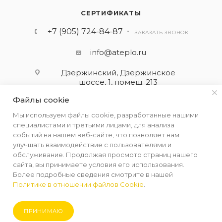
СЕРТИФИКАТЫ
+7 (905) 724-84-87
ЗАКАЗАТЬ ЗВОНОК
info@ateplo.ru
Дзержинский, Дзержинское
шоссе, 1, помещ. 213
Файлы cookie
ПОДПИСАТЬСЯ НА РАССЫЛКУ
Мы используем файлы cookie, разработанные нашими
специалистами и третьими лицами, для анализа
событий на нашем веб-сайте, что позволяет нам
ПОЛИТИКА КОНФИДЕНЦИАЛЬНОСТИ
улучшать взаимодействие с пользователями и
обслуживание. Продолжая просмотр страниц нашего
сайта, вы принимаете условия его использования.
Более подробные сведения смотрите в нашей
Политике в отношении файлов Cookie
.
2026 © ООО "АЛЬФА-ТЕРМ КОМПЛЕКТ"
ПРИНИМАЮ