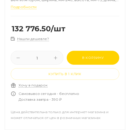
мм-3400, регулирование-плавное, роликовая
Подробности
решётка, алюминий, цвет-натуральный, рамка-
алюминий, EC-двигатель 24 В
132 776.50
/шт
Нашли дешевле?
В КОРЗИНУ
КУПИТЬ В 1 КЛИК
Хочу в подарок
Самовывоз сегодня - бесплатно
Доставка завтра - 390 ₽
Цена действительна только для интернет-магазина и
может отличаться от цен в розничных магазинах