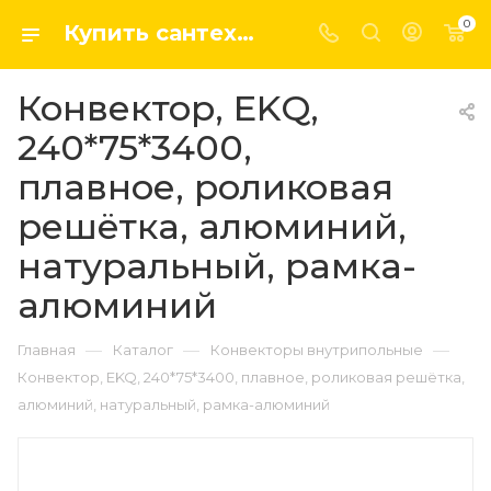
0
Купить сантехнику, системы отопление и водоснабжения оптом и в розницу в интернет-магазине elsen-opt.ru
Конвектор, EKQ,
240*75*3400,
плавное, роликовая
решётка, алюминий,
натуральный, рамка-
алюминий
—
—
—
Главная
Каталог
Конвекторы внутрипольные
Конвектор, EKQ, 240*75*3400, плавное, роликовая решётка,
алюминий, натуральный, рамка-алюминий