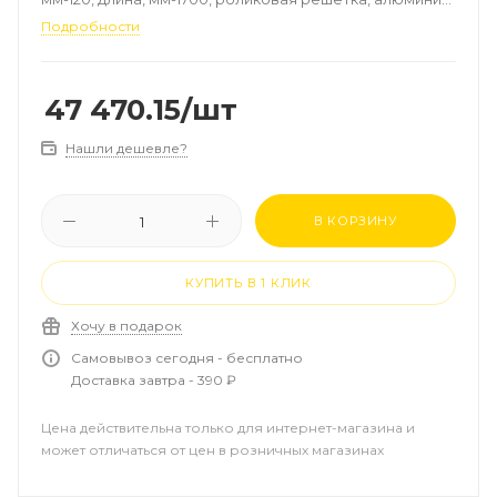
цвет-натуральный, рамка-алюминий, мощность, Вт
Подробности
(90/70/20°C)-1019
47 470.15
/шт
Нашли дешевле?
В КОРЗИНУ
КУПИТЬ В 1 КЛИК
Хочу в подарок
Самовывоз сегодня - бесплатно
Доставка завтра - 390 ₽
Цена действительна только для интернет-магазина и
может отличаться от цен в розничных магазинах