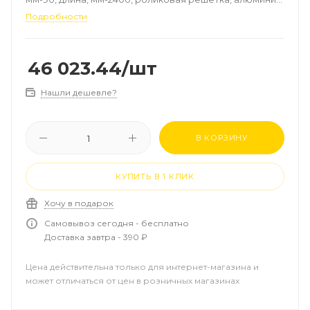
цвет-натуральный, рамка-алюминий, мощность, Вт
Подробности
(90/70/20°C)-799
46 023.44
/шт
Нашли дешевле?
В КОРЗИНУ
КУПИТЬ В 1 КЛИК
Хочу в подарок
Самовывоз сегодня - бесплатно
Доставка завтра - 390 ₽
Цена действительна только для интернет-магазина и
может отличаться от цен в розничных магазинах