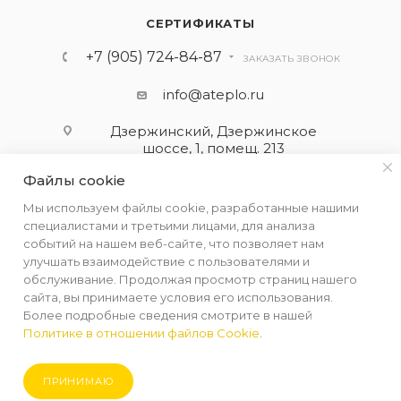
СЕРТИФИКАТЫ
+7 (905) 724-84-87
ЗАКАЗАТЬ ЗВОНОК
info@ateplo.ru
Дзержинский, Дзержинское
шоссе, 1, помещ. 213
Файлы cookie
ПОДПИСАТЬСЯ НА РАССЫЛКУ
Мы используем файлы cookie, разработанные нашими
специалистами и третьими лицами, для анализа
событий на нашем веб-сайте, что позволяет нам
ПОЛИТИКА КОНФИДЕНЦИАЛЬНОСТИ
улучшать взаимодействие с пользователями и
обслуживание. Продолжая просмотр страниц нашего
сайта, вы принимаете условия его использования.
Более подробные сведения смотрите в нашей
Политике в отношении файлов Cookie
.
2026 © ООО "АЛЬФА-ТЕРМ КОМПЛЕКТ"
ПРИНИМАЮ