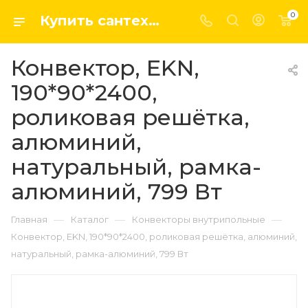
0
Купить сантехнику, системы отопление и водоснабжения оптом и в розницу в интернет-магазине elsen-opt.ru
Конвектор, EKN,
190*90*2400,
роликовая решётка,
алюминий,
натуральный, рамка-
алюминий, 799 Вт
—
—
—
Главная
Каталог
Конвекторы внутрипольные
Конвектор, EKN, 190*90*2400, роликовая решётка, алюминий,
натуральный, рамка-алюминий, 799 Вт