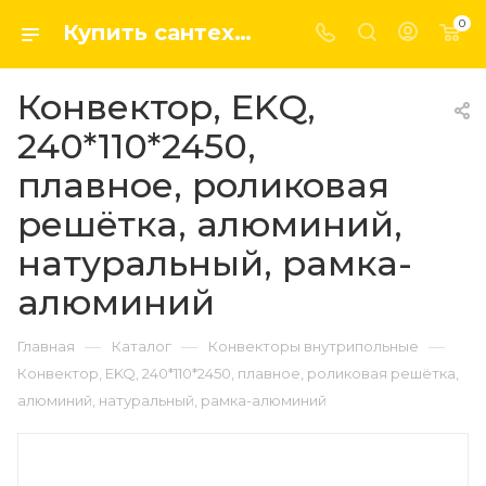
0
Купить сантехнику, системы отопление и водоснабжения оптом и в розницу в интернет-магазине elsen-opt.ru
Конвектор, EKQ,
240*110*2450,
плавное, роликовая
решётка, алюминий,
натуральный, рамка-
алюминий
—
—
—
Главная
Каталог
Конвекторы внутрипольные
Конвектор, EKQ, 240*110*2450, плавное, роликовая решётка,
алюминий, натуральный, рамка-алюминий