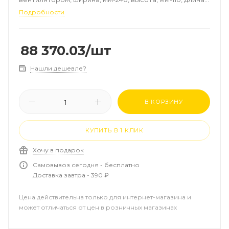
мм-2450, регулирование-плавное, роликовая
Подробности
решётка, алюминий, цвет-натуральный, рамка-
алюминий, EC-двигатель 24 В
88 370.03
/шт
Нашли дешевле?
В КОРЗИНУ
КУПИТЬ В 1 КЛИК
Хочу в подарок
Самовывоз сегодня - бесплатно
Доставка завтра - 390 ₽
Цена действительна только для интернет-магазина и
может отличаться от цен в розничных магазинах