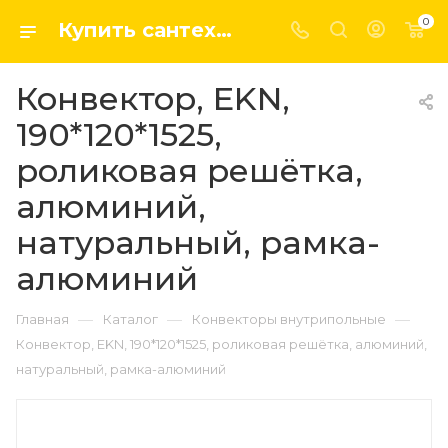
0
Купить сантехнику, системы отопление и водоснабжения оптом и в розницу в интернет-магазине elsen-opt.ru
Конвектор, EKN,
190*120*1525,
роликовая решётка,
алюминий,
натуральный, рамка-
алюминий
—
—
—
Главная
Каталог
Конвекторы внутрипольные
Конвектор, EKN, 190*120*1525, роликовая решётка, алюминий,
натуральный, рамка-алюминий