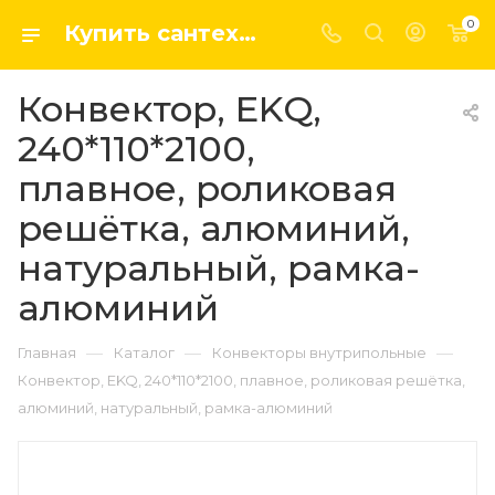
0
Купить сантехнику, системы отопление и водоснабжения оптом и в розницу в интернет-магазине elsen-opt.ru
Конвектор, EKQ,
240*110*2100,
плавное, роликовая
решётка, алюминий,
натуральный, рамка-
алюминий
—
—
—
Главная
Каталог
Конвекторы внутрипольные
Конвектор, EKQ, 240*110*2100, плавное, роликовая решётка,
алюминий, натуральный, рамка-алюминий