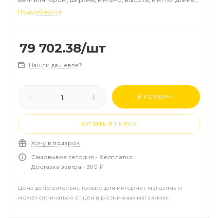
мм-2100, регулирование-плавное, роликовая
Подробности
решётка, алюминий, цвет-натуральный, рамка-
алюминий, EC-двигатель 24 В
79 702.38
/шт
Нашли дешевле?
В КОРЗИНУ
КУПИТЬ В 1 КЛИК
Хочу в подарок
Самовывоз сегодня - бесплатно
Доставка завтра - 390 ₽
Цена действительна только для интернет-магазина и
может отличаться от цен в розничных магазинах