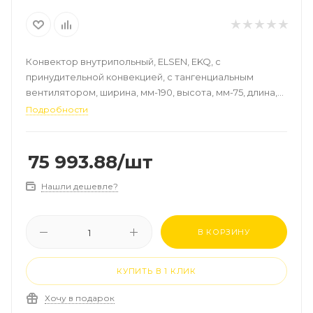
Конвектор внутрипольный, ELSEN, EKQ, с
принудительной конвекцией, с тангенциальным
вентилятором, ширина, мм-190, высота, мм-75, длина,
мм-2250, регулирование-плавное, роликовая
Подробности
решётка, алюминий, цвет-натуральный, рамка-
алюминий, EC-двигатель 24 В, кол-во оборотов
вентилятора, %-60/80/100, мощность, Вт
75 993.88
/шт
(90/70/20°C)-2105
Нашли дешевле?
В КОРЗИНУ
КУПИТЬ В 1 КЛИК
Хочу в подарок