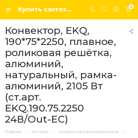
0
Купить сантехнику, системы отопление и водоснабжения оптом и в розницу в интернет-магазине elsen-opt.ru
Конвектор, EKQ,
190*75*2250, плавное,
роликовая решётка,
алюминий,
натуральный, рамка-
алюминий, 2105 Вт
(ст.арт.
EKQ.190.75.2250
24В/Out-EC)
—
—
—
Главная
Каталог
Конвекторы внутрипольные