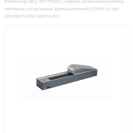
Конвектор, EKQ, 190*75*2250, плавное, роликовая решётка,
алюминий, натуральный, рамка-алюминий, 2105 Вт (ст.арт.
EKQ.190.75.2250 24В/Out-EC)