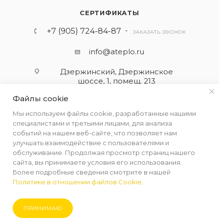
СЕРТИФИКАТЫ
+7 (905) 724-84-87
ЗАКАЗАТЬ ЗВОНОК
info@ateplo.ru
Дзержинский, Дзержинское
шоссе, 1, помещ. 213
Файлы cookie
ПОДПИСАТЬСЯ НА РАССЫЛКУ
Мы используем файлы cookie, разработанные нашими
специалистами и третьими лицами, для анализа
событий на нашем веб-сайте, что позволяет нам
ПОЛИТИКА КОНФИДЕНЦИАЛЬНОСТИ
улучшать взаимодействие с пользователями и
обслуживание. Продолжая просмотр страниц нашего
сайта, вы принимаете условия его использования.
Более подробные сведения смотрите в нашей
Политике в отношении файлов Cookie
.
2026 © ООО "АЛЬФА-ТЕРМ КОМПЛЕКТ"
ПРИНИМАЮ