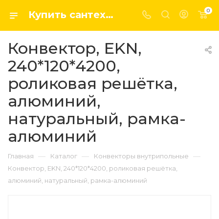
0
Купить сантехнику, системы отопление и водоснабжения оптом и в розницу в интернет-магазине elsen-opt.ru
Конвектор, EKN,
240*120*4200,
роликовая решётка,
алюминий,
натуральный, рамка-
алюминий
—
—
—
Главная
Каталог
Конвекторы внутрипольные
Конвектор, EKN, 240*120*4200, роликовая решётка,
алюминий, натуральный, рамка-алюминий