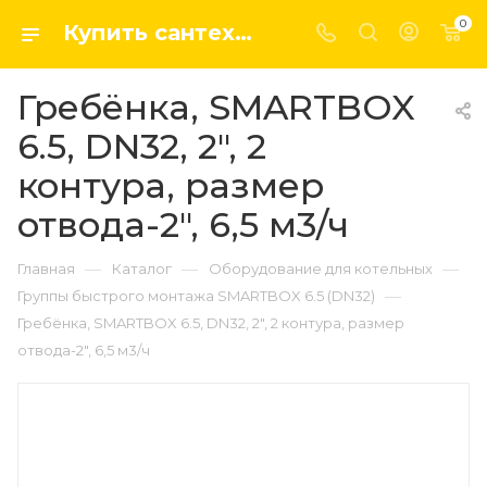
0
Купить сантехнику, системы отопление и водоснабжения оптом и в розницу в интернет-магазине elsen-opt.ru
Гребёнка, SMARTBOX
6.5, DN32, 2", 2
контура, размер
отвода-2", 6,5 м3/ч
—
—
—
Главная
Каталог
Оборудование для котельных
—
Группы быстрого монтажа SMARTBOX 6.5 (DN32)
Гребёнка, SMARTBOX 6.5, DN32, 2", 2 контура, размер
отвода-2", 6,5 м3/ч